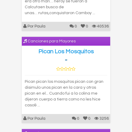
era otro mari… neroy se fueron a
Calcutaen busca de
unas… rutas,conquistaron Camboy ...
Por Paula
0
0
40536
Canciones para Mayores
Pican Los Mosquitos
-
Pican pican los mosquitos pican con gran
disimulo unos pican en la cara y otros
pican en el... Cuando fui a la colina me
dijeron cuerpo a tierra como no les hice
caso& ...
Por Paula
0
0
3256