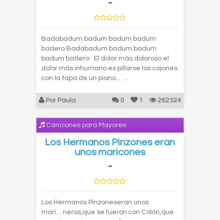
-
Badabadum badum badum badum
badero Badabadum badum badum
badum badero El dolor más doloroso el
dolor más inhumano es pillarse los cojones
con la tapa de un piano... ...
Por Paula
0
1
262324
Canciones para Mayores
Los Hermanos Pinzones eran
unos maricones
-
Los Hermanos Pinzoneseran unos
mari… neros,que se fueron con Colón,que