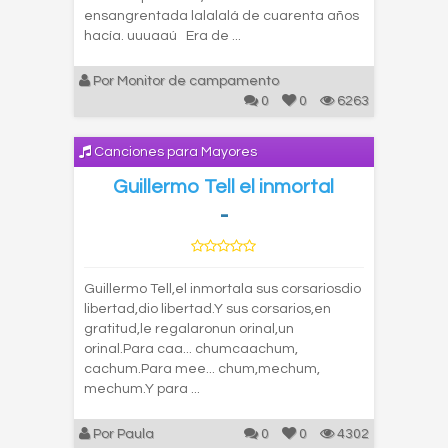
ensangrentada lalalalá de cuarenta años
hacía. uuuaaú Era de ...
Por Monitor de campamento
0
0
6263
Canciones para Mayores
Guillermo Tell el inmortal
-
Guillermo Tell,el inmortala sus corsariosdio
libertad,dio libertad.Y sus corsarios,en
gratitud,le regalaronun orinal,un
orinal.Para caa... chumcaachum,
cachum.Para mee... chum,mechum,
mechum.Y para ...
Por Paula
0
0
4302