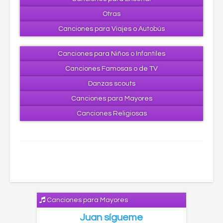
Otras
Canciones para Viajes o Autobús
Canciones para Niños o Infantiles
Canciones Famosas o de TV
Danzas scouts
Canciones para Mayores
Canciones Religiosas
Canciones para Mayores
Juan sígueme