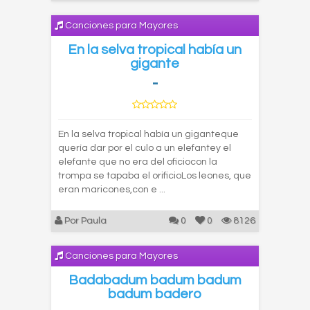
Canciones para Mayores
En la selva tropical había un
gigante
-
En la selva tropical había un giganteque
quería dar por el culo a un elefantey el
elefante que no era del oficiocon la
trompa se tapaba el orificioLos leones, que
eran maricones,con e ...
Por Paula
0
0
8126
Canciones para Mayores
Badabadum badum badum
badum badero