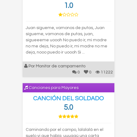
1.0
Juan sígueme, vamonos de putas, Juan
sígueme, vamonos de putas, juan,
sigueeeme uoooh No puedo ir, mi madre
no me deja, No puedo ir, mi madre no me
deja, nooo puedo ir uoooh Si ...
Por Monitor de campamento
0
0
11222
Canciones para Mayores
CANCIÓN DEL SOLDADO
5.0
Caminando por el campo, lalalalá en el
suelo vi que había, uuuaaú una carta