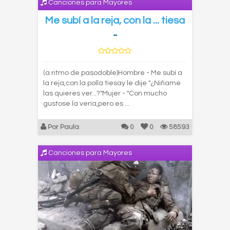
Canciones para Mayores
Me subí a la reja, con la ... tiesa
-
(a ritmo de pasodoble)Hombre - Me subí a
la reja,con la polla tiesay le dije "¿Niñame
las quieres ver...?"Mujer - "Con mucho
gustose la vería,pero es ...
Por Paula
0
0
58593
Canciones para Mayores