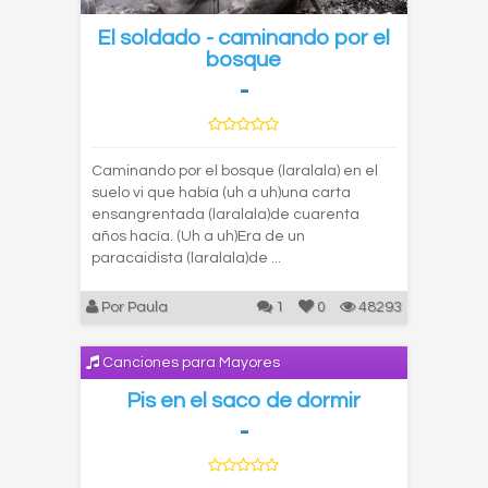
El soldado - caminando por el
bosque
-
Caminando por el bosque (laralala) en el
suelo vi que había (uh a uh)una carta
ensangrentada (laralala)de cuarenta
años hacía. (Uh a uh)Era de un
paracaidista (laralala)de ...
Por Paula
1
0
48293
Canciones para Mayores
Pis en el saco de dormir
-