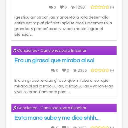
0
0
12961
(-)
(gesticulamos con las manos)Rolla rolla desenrolla
estiro estiro plaf plaf plaf (aplaudimos) Hacemos rolla
grandes y pequeños en voz baja hasta lograr el
silencio. ...
Canciones - Canciones para Enseñar
Era un girasol que miraba al sol
0
0
2355
(-)
Era un girasol, era un girasol que miraba al sol, que
miraba al sol lo trajo Julián, lo trajo Julián y ya lo verán
y ya lo verán. Pam pam pam ...
Canciones - Canciones para Enseñar
Esta mano sube y me dice shhh...