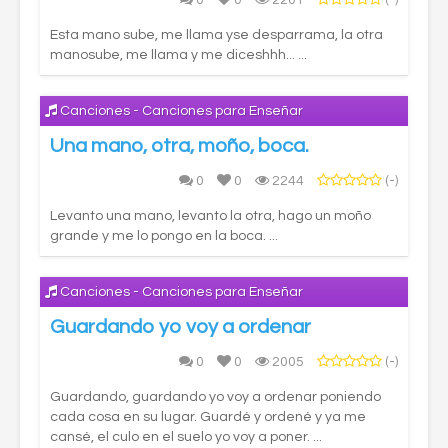
0
0
2201
(-)
Esta mano sube, me llama yse desparrama, la otra
manosube, me llama y me diceshhh... ...
Canciones - Canciones para Enseñar
Una mano, otra, moño, boca.
0
0
2244
(-)
Levanto una mano, levanto la otra, hago un moño
grande y me lo pongo en la boca. ...
Canciones - Canciones para Enseñar
Guardando yo voy a ordenar
0
0
2005
(-)
Guardando, guardando yo voy a ordenar poniendo
cada cosa en su lugar. Guardé y ordené y ya me
cansé, el culo en el suelo yo voy a poner. ...