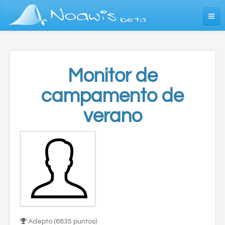
Noawis
beta
¿Qué es Noawis?
Entrar
Monitor de
campamento de
verano
Adepto (6835 puntos)