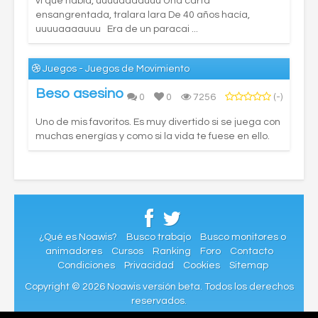
vi que había, uuuuaaaauuu Una carta
ensangrentada, tralara lara De 40 años hacía,
uuuuaaaauuu Era de un paracai ...
Juegos - Juegos de Movimiento
Beso asesino
0
0
7256
(-)
Uno de mis favoritos. Es muy divertido si se juega con
muchas energías y como si la vida te fuese en ello.
¿Qué es Noawis?
Busco trabajo
Busco monitores o
animadores
Cursos
Ranking
Foro
Contacto
Condiciones
Privacidad
Cookies
Sitemap
Copyright © 2026 Noawis versión beta. Todos los derechos
reservados.